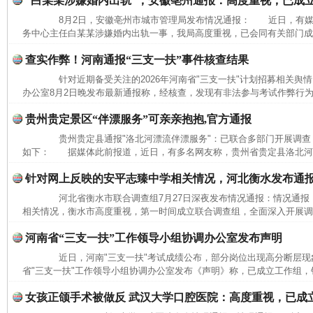
“白某某涉嫌婚内出轨”，安徽亳州通报：高度重视，已成
8月2日，安徽亳州市城市管理局发布情况通报： 近日，有媒
务中心主任白某某涉嫌婚内出轨一事，我局高度重视，已会同有关部门成立
查实作弊！河南通报“三支一扶”事件核查结果
针对近期备受关注的2026年河南省"三支一扶"计划招募相关舆情
办公室8月2日晚发布最新通报称，经核查，发现有非法参与考试作弊行为
贵州贵定景区“伴漂服务”可亲亲抱抱,官方通报
贵州贵定县通报"洛北河漂流伴漂服务"：已联合多部门开展调查
如下： 据媒体此前报道，近日，有多名网友称，贵州省贵定县洛北河（
针对网上反映的安平志臻中学相关情况，河北衡水发布通
河北省衡水市联合调查组7月27日深夜发布情况通报：情况通
相关情况，衡水市高度重视，第一时间成立联合调查组，全面深入开展调查
河南省“三支一扶”工作领导小组协调办公室发布声明
近日，河南"三支一扶"考试成绩公布，部分岗位出现高分断层现象
省"三支一扶"工作领导小组协调办公室发布《声明》称，已成立工作组，针
女孩正颌手术被做反 武汉大学口腔医院：高度重视，已成