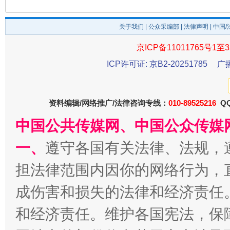
关于我们
|
公众采编部
|
法律声明
| 中国
京ICP备11011765号1至3
今
在谋一域中谋全局
ICP许可证: 京B2-20251785
广
资料编辑/网络推广/法律咨询专线：
010-89525216
QQ
中国公共传媒网、中国公众传媒
一、
遵守各国有关法律、法规，
担法律范围内因你的网络行为，
习近平的博鳌关键词
成伤害和损失的法律和经济责任
魏明亮
和经济责任。维护各国宪法，保