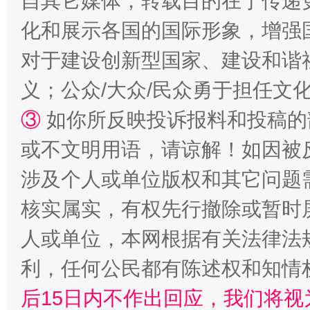
自其它媒体，转载目的在于传递
化和展示各国的国际形象，增强
对于建设创新型国家、建设和谐
义；公众/大众/民众勇于担任文
③
如你所反映投诉报料和投稿的
招工难、用工荒背后
或不文明用语，请谅解！如因被
涉及个人或单位版权和其它问题
核实属实，有权先行撤除或暂时
人或单位，本网根据有关法律法
利，任何公民都有陈述权和知情
后15日内不作出回应，我们将视
网上购药对药下症？