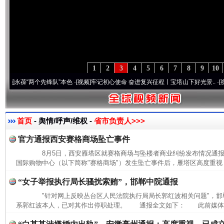
1
2
3
4
5
6
7
8
9
10
葆“两个先锋队”本色
·[视频]
牢记初心使命 奋进复兴征程丨宝塔山下好光景..
·[视频]
因党
首页
- 舆情/呼声/维权 -
省市负责人>>>
官方通报西安赛格商场坠亡事件
8月5日，西安雁塔区就赛格商场与坠楼者商业纠纷发布情况通
国际购物中心（以下简称"赛格商场"）发生坠亡事件后，雁塔区高度重视，
“女子举报执行局长骚扰索贿”，邯郸中院通报
"针对网上反映丛台区人民法院执行局局长郭红波相关问题"，邯
系郭红波本人，已对其作出停职处理。 通报全文如下： 此前媒体报