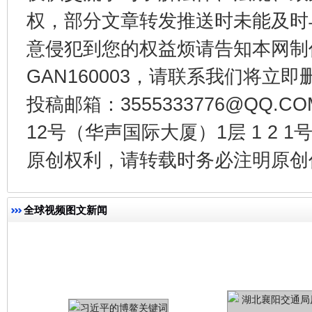
权，部分文章转发推送时未能及时
意侵犯到您的权益烦请告知本网制作采编
今
在谋一域中谋全局
GAN160003，请联系我们将立即删
投稿邮箱：3555333776@QQ
12号（华声国际大厦）1层 1 2
原创权利，请转载时务必注明原创作
全球视频图文新闻
习近平的博鳌关键词
魏明亮