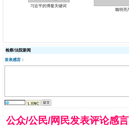
生
“刷贴”乱象丛生
检察/法院新闻
发表感言：
公众/公民/网民发表评论感
揭批美国五大"原罪"
"炒