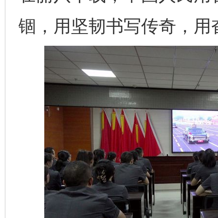
锢，用坚韧书写传奇，用