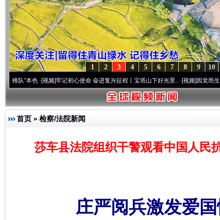
1
2
3
4
5
6
7
8
9
10
本色
·[视频]
牢记初心使命 奋进复兴征程丨宝塔山下好光景..
·[视频]
因党而生 为党而战—
首页
»
检察/法院新闻
莎车县法院组织干警观看中国人民抗
庄严阅兵激发爱国