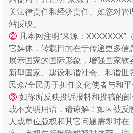
站台名比不上好声名
关法律责任和经济责任。如您对管
站反映。
②
凡本网注明“来源：XXXXXX
它媒体，转载目的在于传递更多信
展示国家的国际形象，增强国家软
新型国家、建设和谐社会、和谐世界
民众/全民勇于担任文化使者与和
漫山遍野的桃花与雪山、麦地、白藏房
除了
③
如你所反映投诉报料和投稿的部
或不文明用语，请谅解！如因被反
人或单位版权和其它问题需即时在