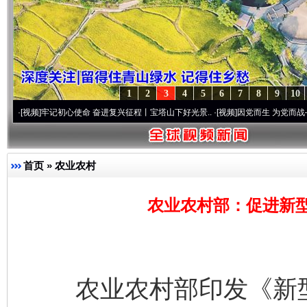
1
2
3
4
5
6
7
8
9
10
牢记初心使命 奋进复兴征程丨宝塔山下好光景..
·[视频]
因党而生 为党而战——百年“纪”
首页
»
农业农村
农业农村部：促进新
农业农村部印发《新型