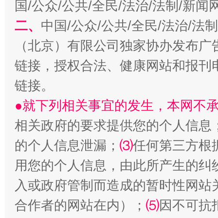
国/公众/公共/全民/法治/法制/新
二、
中国/公众/公共/全民/法治/
（北京）有限公司独家协办发布广
链接，授权合法、健康网站和报刊
生
“刷贴”乱象丛生
链接。
●就下列相关事宜的发生，本网不
相关政府的要求提供您的个人信息
的个人信息泄漏；
⑶
任何第三方根
用您的个人信息，由此所产生的纠
入或政府管制而造成的暂时性网站
揭批美国五大"原罪"
"炒
合作者的网站在内）；
⑸
因不可抗