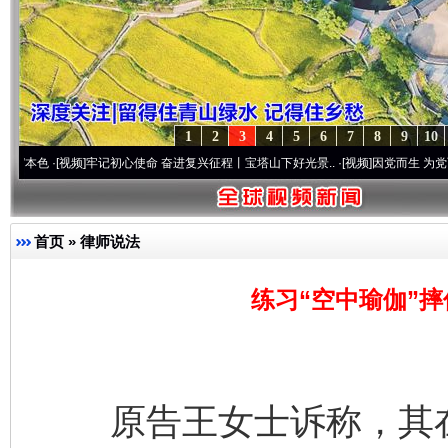
1
2
3
4
5
6
7
8
9
10
[视频]
牢记初心使命 奋进复兴征程丨宝塔山下好光景..
·[视频]
因党而生 为党而战——百年
首页
»
律师说法
练习“空中瑜伽”
原告王女士诉称，其在