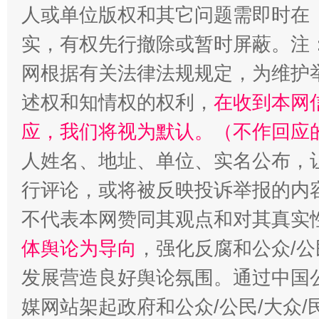
人或单位版权和其它问题需即时在
实，有权先行撤除或暂时屏蔽。注
网根据有关法律法规规定，为维护
招工难、用工荒背后
述权和知情权的权利，
在收到本网
应，我们将视为默认。（不作回应
人姓名、地址、单位、实名公布，让
行评论，或将被反映投诉举报的内
不代表本网赞同其观点和对其真实
体舆论为导向
，强化反腐和公众/公
发展营造良好舆论氛围。通过中国公
媒网站架起政府和公众/公民/大众